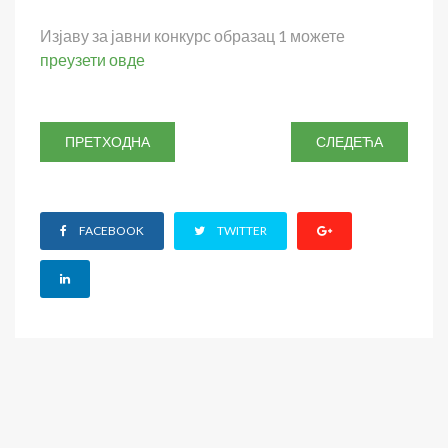
Изјаву за јавни конкурс образац 1 можете
преузети овде
ПРЕТХОДНА
СЛЕДЕЋА
FACEBOOK
TWITTER