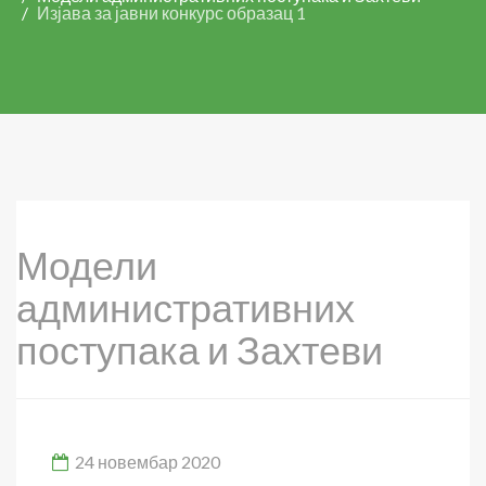
Изјава за јавни конкурс образац 1
Модели
административних
поступака и Захтеви
24 новембар 2020